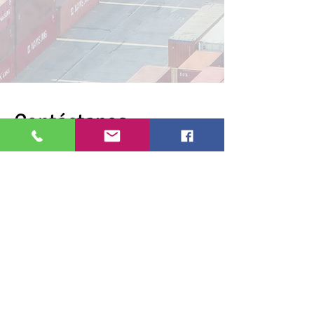
Contáctanos
Whatsapp:
55 2914 4299
y
55 3939 5279
Telefóno: 55 9000 9025
Email: jimenavaldes@iclaweb.org
dulce_mora@hotmail.com
contact@iclaweb.org
Contact us: